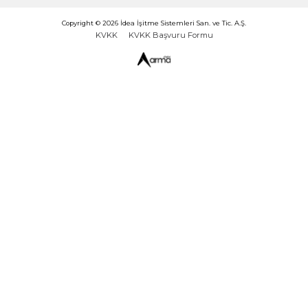
En İyi İşitme Cihazı Hangisidir
İşitme cihazı, işitme kaybı yaşayan bireyler
hayatımızda var olan sesleri onlar için işitebilir…
Devamını Oku
Sık Kullanılanlar