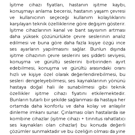
durumların olup olmadığının değerlendi
gerekmektedir. KBB tarafından İşitme
önerildikten sonra İşitme Cihazı almak 
işitme merkezine gidilmelidir. İşitme cihazı i
ihtiyaçları, kişinin işitme testine göre bi
uzmanı tarafından yorumlanır. İşitm
derecesine, konuşmayı anlama becerisine, 
kulak yapısına, hastanın kişisel dinleme ihti
ve kullanım becerilerine göre uygun cihaz m
tavsiye edilecektir. Kullanıcının verdiği 
doğrultusunda yaşam alanına ve işitsel ihtiy
en uygun işitme cihazı seçimi yapılır. İşit
derecesi, anlama becerisi ve kişisel k
ihtiyaçlarına en uygun cihazın belirlenmesi
cihazı fiyatını etkileyen en önemli faktörlerdi
2.İşitme cihazının teknik
özelliklerine gör