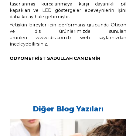
dinleme imkanı sunar. Çınlaması olan hastal
kombine cihazlar (işitme cihazı + tinnitus ra
ses kaynakları olan cihazlar) bu konuda
çözümler sunmaktadır ve bu özeliğin olması
fiyatı etkileyebilecek faktörlerden biridir.
kullanım ihtiyaçları açısından ise işitme
kendi içinde Bluetooth bağlantısı olmas
cihazı ile birlikte diğer akıllı aygıtların 
bağlantı ile kullanımını sağlar, ki bu da yin
etkileyen diğer bir teknolojik özelliktir. So
günümüzde şarj edilebilir işitme cihazları 
sunulmaktadır ve bu özelliğin sunulması d
etkileyen diğer bir faktördür. Böylelikle işit
fiyatları kişinin isteğine göre değil, işitme
konuşmayı anlama yeteneğine, işitme 
teknolojik özelliklerine ve hastanın 
ihtiyaçlarına bağlı olarak değişim göstermek