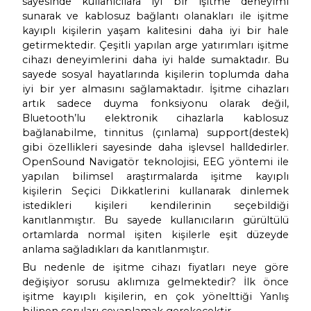
İşitme cihazları günümüzde mikro işl
sayesinde kullanıcılara iyi bir işitme 
sunarak ve kablosuz bağlantı olanakları il
kayıplı kişilerin yaşam kalitesini daha iyi 
getirmektedir. Çeşitli yapılan arge yatırımla
cihazı deneyimlerini daha iyi halde sumakt
sayede sosyal hayatlarında kişilerin toplu
iyi bir yer almasını sağlamaktadır. İşitme c
artık sadece duyma fonksiyonu olarak
Bluetooth’lu elektronik cihazlarla k
bağlanabilme, tinnitus (çınlama) support
gibi özellikleri sayesinde daha işlevsel hall
OpenSound Navigatör teknolojisi, EEG yön
yapılan bilimsel araştırmalarda işitme 