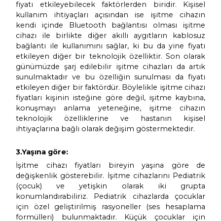
İşitme cihazı fiyatları, hastanın işitm
konuşmayı anlama becerisi, hastanın yaşam
ve kullanıcının seçeceği kullanım kolayl
karşılayan teknik özelliklerine göre değişim 
İşitme cihazlarının kanal ve bant sayısının
daha yüksek çözünürlükte çevre seslerini
edilmesi ve buna göre daha fazla kişiye ö
ses ayarların yapılmasını sağlar. Bunlun
işitme cihazının çevre seslerini ses şiddeti 
konuşma ve gürültü seslerini birbirinde
edebilmesi, konuşma ve gürültü arasında
hızlı ve kişiye özel olarak değerlendirebil
sesleri dengeleyebilmesi, ses kaynaklarını
hastaya doğal hali ile sunabilmesi gibi
özellikler işitme cihazı fiyatını etkilem
Bunların tutarlı bir şekilde sağlanması da ha
ortamda daha konforlu ve daha kolay ve a