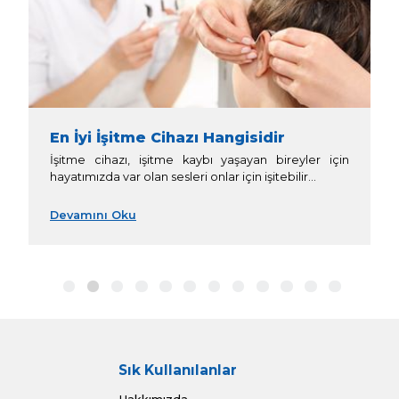
3.Yaşına g
öre:
İşitme cihazı fiyatları bireyin yaşına 
değişkenlik gösterebilir. İşitme cihazlarını 
(çocuk) ve yetişkin olarak iki 
konumlandırabiliriz. Pediatrik cihazlarda 
için özel geliştirilmiş rasyoneller (ses h
formülleri) bulunmaktadır. Küçük çocukl
tasarlanmış kurcalanmaya karşı dayanı
kapakları ve LED göstergeler ebeveynler
daha kolay hale getirmiştir.
Yetişkin bireyler için performans grubund
ve İdis ürünlerimizde su
ürünleri www.idis.com.tr web sayfa
inceleyebilirsiniz.