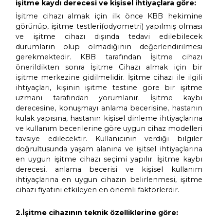
İşitme cihazı fiyatları kulak i
çi vey
arkasına göre farklılık gösterir mi?
Cihaz modeli önemli faktördür, fakat ister
kulak içi olması, ister kulak arkası olma
fiyatında farklılık göstermeyecektir.
İşitme cihazı fiyatları neye g
öre de
denildiğinde, bunu bazı alt başlı
nitelendirebiliriz;
1.İşitme kaybı t
ürü, konuşmayı anlama ye
işitme kaydı derecesi ve kişisel ihtiyaçlar
İşitme cihazı almak için ilk önce KBB h
görünüp, işitme testleri(odyometri) yapılmı
ve işitme cihazı dışında tedavi edile