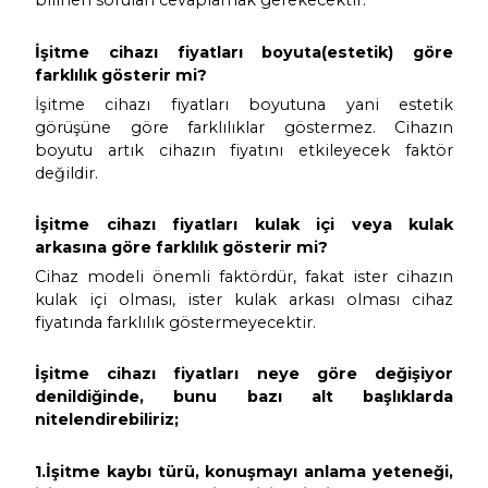
kişilerin Seçici Dikkatlerini kullanarak 
istedikleri kişileri kendilerinin seçe
kanıtlanmıştır. Bu sayede kullanıcıların g
ortamlarda normal işiten kişilerle eşit
anlama sağladıkları da kanıtlanmıştır.
Bu nedenle de işitme cihazı fiyatları n
değişiyor sorusu aklımıza gelmektedir? 
işitme kayıplı kişilerin, en çok yönelttiğ
bilinen soruları cevaplamak gerekecektir.
İşitme cihazı fiyatları boyuta(esteti
farklılık gösterir mi?
İşitme cihazı fiyatları boyutuna yani 
görüşüne göre farklılıklar göstermez. 
boyutu artık cihazın fiyatını etkileyece
değildir.