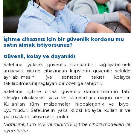
kordonu
llanan
Çocukların oyun parkında eğleni
yetleri
arkadaşlarıyla futbol oynarken ve diğe
mek ve
benzer her türlü aktivitelerinde 
ir.
cihazlarının düşmesini ve kaybolmasın
zarar görmesini önler.