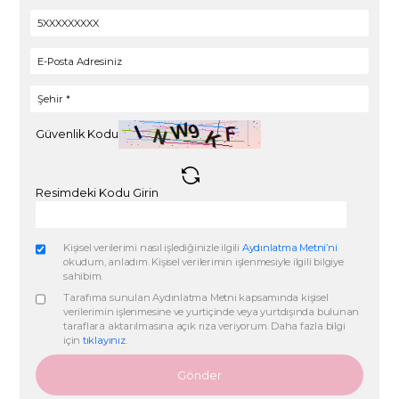
2
SafeLine’ı yakaya takın