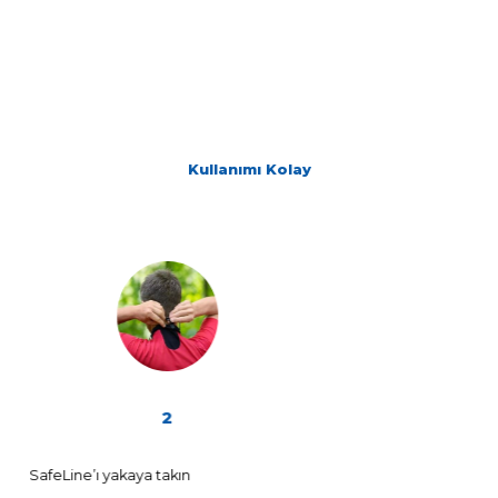
İşitme cihazınız için bir güvenlik kor
satın almak istiyorsunuz?
Güvenli, kolay ve dayanıklı
SafeLine, yüksek güvenlik standardını sağ
amacıyla, işitme cihazından klipslerin güveni
ayrılabilmesini (ve sonradan tekrar
takılabilmesini) sağlayan bir özelliğe sahiptir.
SafeLine, işitme cihazı güvenlik donanımla
olduğu uluslararası yasa ve standartlara uygu
Kullanılan tüm malzemeler hipoalerjenik
uyumludur. SafeLine’ın yaka klipsi kolayca ku
parmakların sıkışmasını önler.
*SafeLine, tüm BTE ve miniRITE işitme cihazı mo
uyumludur.