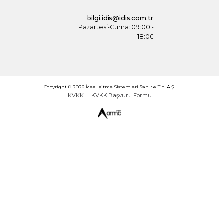
Resimdeki Kodu Girin
Kişisel verilerimi nasıl işlediğinizle ilgili
Aydınlatma Metn
okudum, anladım. Kişisel verilerimin işlenmesiyle ilgili b
sahibim.
Tarafıma sunulan Aydınlatma Metni kapsamında kişis
verilerimin işlenmesine ve yurtiçinde veya yurtdışınd
taraflara aktarılmasına açık rıza veriyorum. Daha fazla
için
tıklayınız
.
Gönder