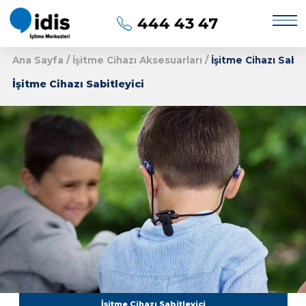
444 43 47
Ana Sayfa
/
İşitme Cihazı Aksesuarları
/
İşitme
İşitme Cihazı Sabitleyici