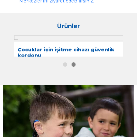
Sevdiğimiz faaliyetler ve akti
olduğumuz bütün ortamlarda işitm
cihazlarınızın çalışmasını isteriz.
SafeLine, işitme cihazlarınızı gü
boyunca üzerinizde bulundurabilmeniz
sağlayan bir işitme cihazı klipsidir.
İşitme cihazı sabitleyici hakkında dah
detaylı bilgi için size en yakın İdis İşitm
Merkezler’ini ziyaret edebilirsiniz.
Ürünler
nlik
Çocuklar için işitme cihazı güvenl