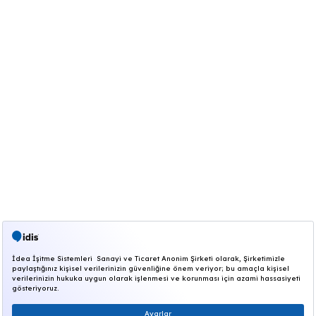
Sahrayıcedit Mahallesi Batman Sokak Royal Pla
Kat:4 Kadıköy, İstanbul
Çalışma Saatleri (Pazartesi-Cuma): 09.00-18.00
İşitme Merkezleri Çalışma Saatleri
Pazartesi-Cuma: 09.00-18.00
Cumartesi: 09.00-15.00
444 43 47
bilgi.idis@idis.com.tr
Pazartesi-Cuma: 09:00 -
18:00
Copyright © 2026 İdea İşitme Sistemleri San. ve Tic. A.Ş.