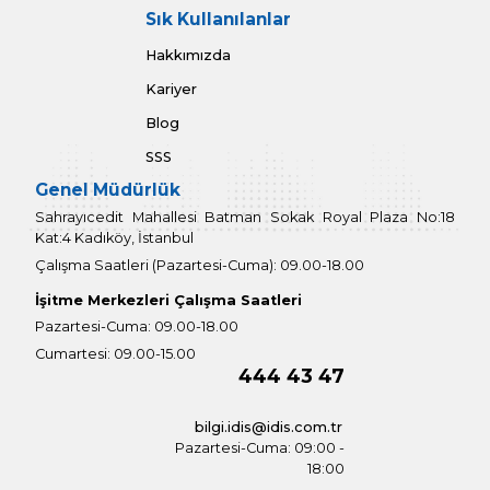
Güvenlik Kodu
Resimdeki Kodu Girin
Kişisel verilerimi nasıl işlediğinizle ilgili
Aydınlatma Metn
okudum, anladım. Kişisel verilerimin işlenmesiyle ilgili b
sahibim.