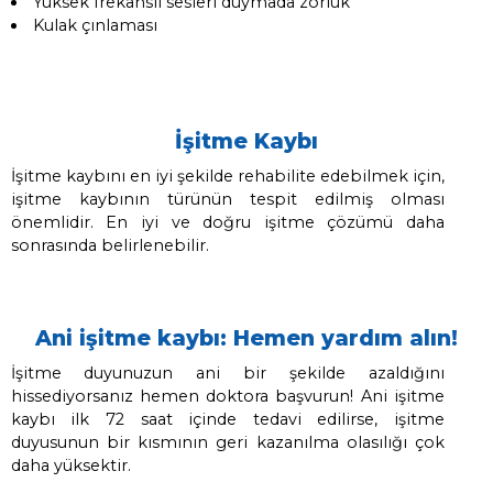
Sensörinöral tip işitme kaybı beli
İkiden fazla kişinin katıldığı konuşmaları ta
zorluk
Arka plan gürültüsünde konuşmaları takip 
zorluk
Telefon görüşmelerini anlamada zorluk
Sesler belirsiz veya insanların mırıldandığı iz
Yüksek frekanslı sesleri duymada zorluk
Kulak çınlaması