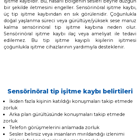
Sensörinöral tip işitme kaybı
İç kulak veya işitme sinirindeki hasarın ne
işitme kaybıdır. Bu, hasarlı bölgenin sesleri b
bir şekilde iletmesini engeller. Sensörinöral iş
üç tip işitme kaybından en sık görülenidir. 
doğal yaşlanma süreci veya gürültüye/yüksek 
kalma sensörinöral tip işitme kaybına ne
Sensörinöral işitme kaybı ilaç veya ameliyat
edilemez. Bu tip işitme kayıplı kişileri
çoğunlukla işitme cihazlarının yardımıyla destek