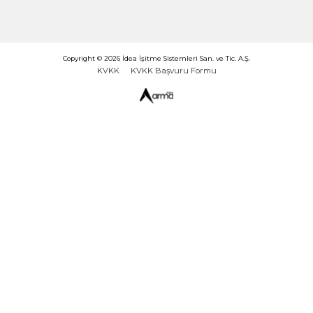
Tarafıma sunulan Aydınlatma Metni kapsamında kişis
verilerimin işlenmesine ve yurtiçinde veya yurtdışınd
taraflara aktarılmasına açık rıza veriyorum. Daha fazla
için
tıklayınız
.
Gönder
Sık Kullanılanlar
Hakkımızda
Kariyer
Blog
SSS
Genel Müdürlük