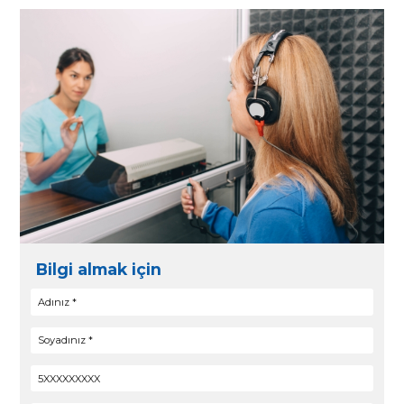
İşitme Kaybı
İşitme kaybını en iyi şekilde rehabilite edebilme
işitme kaybının türünün tespit edilmiş 
önemlidir. En iyi ve doğru işitme çözüm
sonrasında belirlenebilir.
Ani işitme kaybı: Hemen yardım
İşitme duyunuzun ani bir şekilde azald
hissediyorsanız hemen doktora başvurun! Ani 
kaybı ilk 72 saat içinde tedavi edilirse, 
duyusunun bir kısmının geri kazanılma olasılı
daha yüksektir.