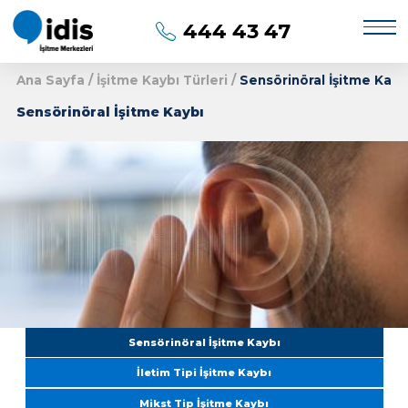
444 43 47
Ana Sayfa
/
İşitme Kaybı Türleri
/
Sensörinöral
Sensörinöral İşitme Kaybı