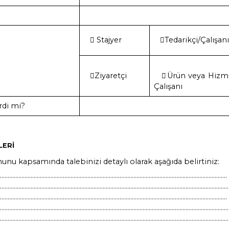
İNE İLİŞKİN BİLGİLER
i eksiksiz doldurunuz:
rası
⃝ Stajyer