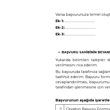
Şirket’le Olan İliş
Şirket’le Olan İl
BAŞVURU SAHİ
Kişisel Verilerin 
………………………………………
………………………………………
………………………………………
……………………………………
……………………………………