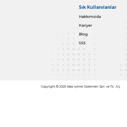
Başvurunun aşağı
⃝
Cevabın Baş
Cevabın Baş
⃝
yöntemini se
Elden tesli
⃝
tasdikli yet
Başvuruda Bulunan (
Başvuru Tarihi:
İmza:
İndir