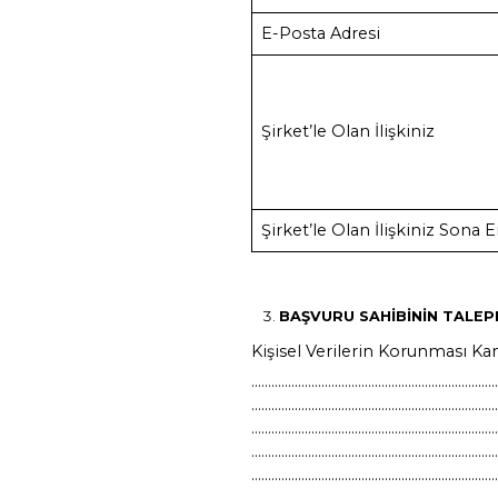
BAŞVURU SAHİB
Aşağıdaki bilgiler
Adı Soyadı
T.C. Kimlik Numa
Adres
Cep Telefonu
E-Posta Adresi