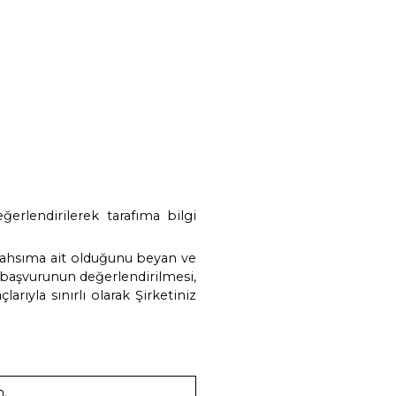
⃝Diğe
⃝Ürün veya Hizmet Alıcısı/Yetkilisi/
….
Çalışanı
rak aşağıda belirtiniz:
……………………………………………...
……………………………………………………………………………………………………………
……………………………………………...
…………………………………………………………………………………………………………
…………………………………………………………………………………………………………