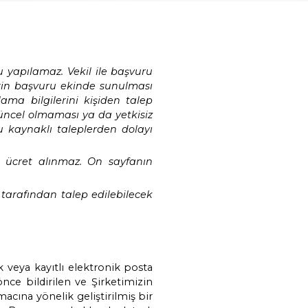
, çocuk vs. adına başvuru yapılamaz. Vekil ile b
 vb. tevsik edici belgelerin başvuru ekinde sun
rse buna ilişkin doğrulama bilgilerini kişiden
kin bilgilerin doğru ve güncel olmaması ya da ye
gi ya da yetkisiz başvuru kaynaklı taleplerden 
cekse, on sayfaya kadar ücret alınmaz. On sa