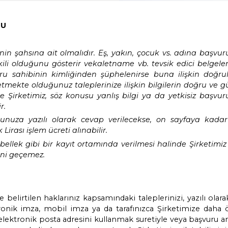
ŞVURU FORMU
rular, kişinin şahsına ait olmalıdır. Eş, yakın
 vekilin yetkili olduğunu gösterir vekaletname
irket, başvuru sahibinin kimliğinden şüpheleni
psamında iletmekte olduğunuz taleplerinize iliş
ması halinde Şirketimiz, söz konusu yanlış bil
etmemektedir.
ından başvurunuza yazılı olarak cevap verile
a için 1 Türk Lirası işlem ücreti alınabilir.