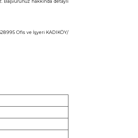
lmesi halinde Şirketimiz tarafından talep edileb
leplerinizi, yazılı olarak veya kayıtlı elektronik
nızca Şirketimize daha önce bildirilen ve Şirket
uretiyle veya başvuru amacına yönelik geliştirilm
irketimize iletebilirsiniz. Başvurunuz hakkında d
’den ulaşabilirsiniz.
Adres No: 1888628995 Ofis ve İşyeri KAD