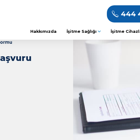
Hakkımızda
İşitme S
hibi Başvuru Formu
Sahibi Başvuru