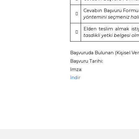
Varsa başvurunuza 
Ek-1:
…………………………
Ek-2:
…………………………
Ek-3:
…………………………
BAŞVURU SAHİ
Yukarıda belirti
verilmesini rica e
Bu başvuruda tara
taahhüt ederim. 
cevaplandırılması,
tarafından işlenm