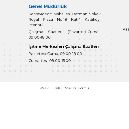
da işaretlediğim yollardan biriyle cevaplandır
vuru Formunda belirtmiş olduğum adresime gönd
vuru Formunun belirtmiş olduğum elektronik po
çmeniz halinde size daha hızlı yanıt verebileceğ
m almak istiyorum. (
Vekaleten teslim alınması
ki belgesi olması gerekmektedir. Kişinin eşi, baba
Kişisel Veri Sahibi) İlgili Kişinin Adı Soyadı: