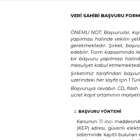
VERİ SAHİBİ BA
ÖNEMLİ NOT: Başvu
yapılması halinde
gerekmektedir. Ş
edebilir. Form ka
bir başvuru yapıl
mesuliyet kabul 
Şirketimiz taraf
üzerindeki her sayf