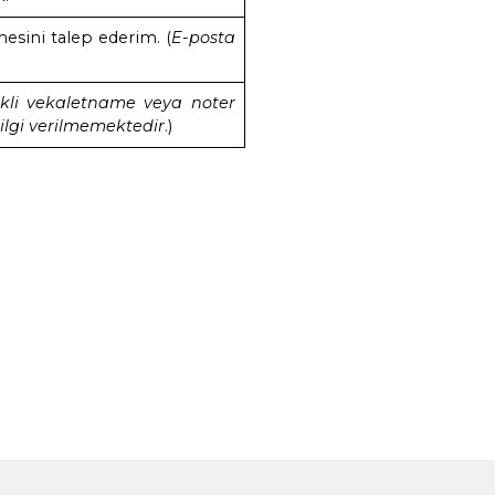
 olduğum başvurumun değerlendirilerek tarafıma
doğru ve güncel olduğu, şahsıma ait olduğunu be
gelerin yapmış olduğum başvurunun değerlendiri
 adresimin tespiti amaçlarıyla sınırlı olarak Şirk