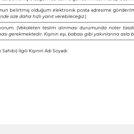
temel oluşturan belgeleri belirtiniz:
…………
…………
…………
BİNİN BEYANI
len talepler doğrultusunda, Şirketinize yapmış
derim.
fınıza sağlamış olduğum belge ve bilgilerimin 
Başvuru formunda sağlamış olduğum bilgi ve bel
 başvurumun tarafıma ulaştırılması, kimliğimin ve
esine izin veriyorum.