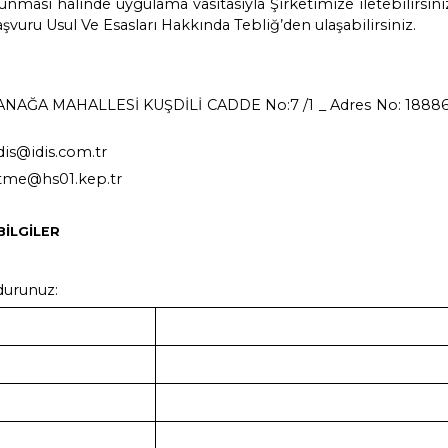
 CD, flash bellek gibi bir kayıt ortamında veri
ının maliyetini geçemez.
TEMİ
 maddesinde belirtilen haklarınız kapsamındaki ta
üvenli elektronik imza, mobil imza ya da tarafı
tlı bulunan elektronik posta adresini kullanmak s
ygulama bulunması halinde uygulama vasıtasıyla Ş
rumlusuna Başvuru Usul Ve Esasları Hakkında Tebliğ
eri :
NAĞA MAHALLESİ KUŞDİLİ CADDE No:7 /1 _ 
vkk.idis@idis.com.tr
 ideaisitme@hs01.kep.tr