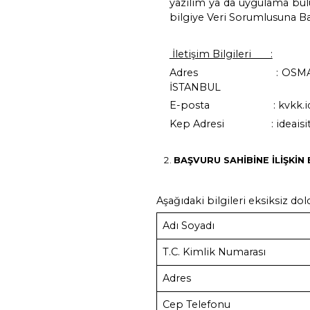
Başvuruya cevabın
ücret kayıt ortam
BAŞVURU YÖN
Kanunun 11 inci
(KEP) adresi, g
sisteminde kayı
yazılım ya da u
bilgiye Veri So
İletişim Bilgil
Adres : OSMA
İSTANBUL
E-posta : k
Kep Adresi :